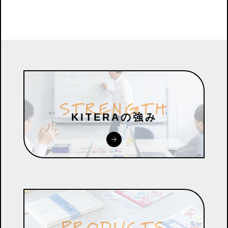
S
T
R
E
N
G
T
H
KITERAの強み
P
R
O
D
U
C
T
S