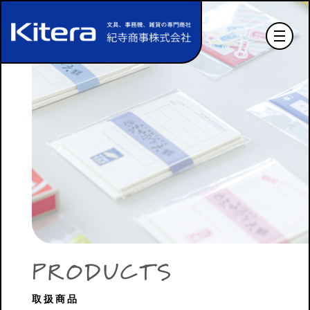
P
R
O
D
U
C
T
S
取扱商品