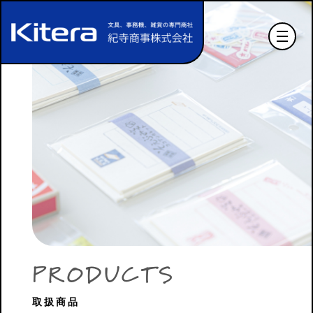
P
R
O
D
U
C
T
S
取扱商品