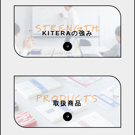
S
T
R
E
N
G
T
H
KITERAの強み
P
R
O
D
U
C
T
S
取扱商品