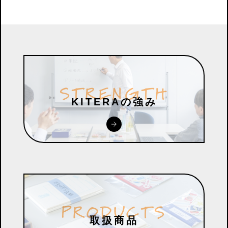
S
T
R
E
N
G
T
H
KITERAの強み
P
R
O
D
U
C
T
S
取扱商品