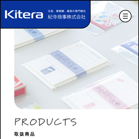
P
R
O
D
U
C
T
S
取扱商品