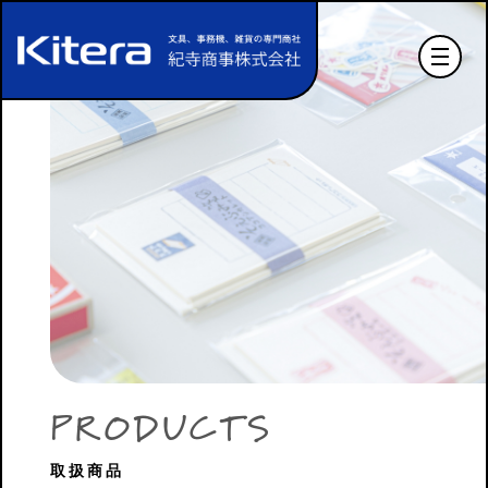
P
R
O
D
U
C
T
S
取扱商品