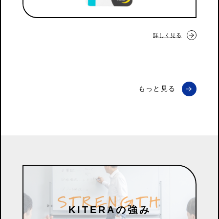
詳しく見る
もっと見る
S
T
R
E
N
G
T
H
KITERAの強み