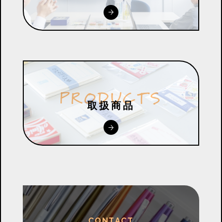
P
R
O
D
U
C
T
S
取扱商品
C
O
N
T
A
C
T